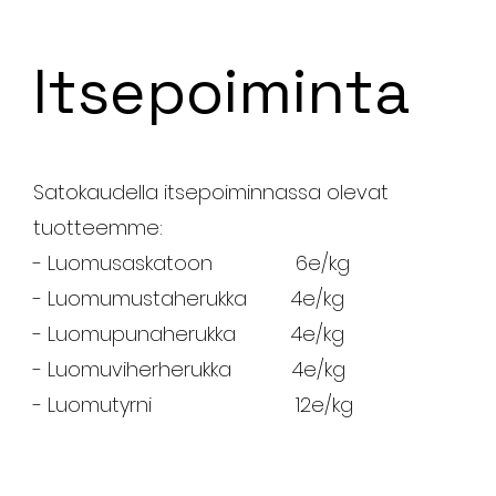
Itsepoiminta
Satokaudella itsepoiminnassa olevat
tuotteemme:
- Luomusaskatoon 6e/kg
- Luomumustaherukka 4e/kg
- Luomupunaherukka 4e/kg
- Luomuviherherukka 4e/kg
- Luomutyrni 12e/kg