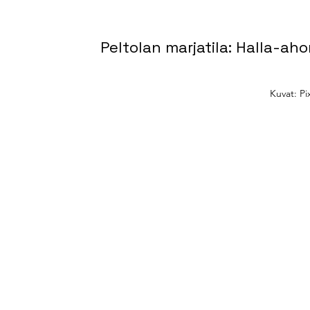
Peltolan marjatila: Halla-aho
Kuvat: P